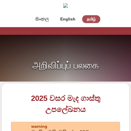
සිංහල
English
தமிழ்
அறிவிப்புப் பலகை
2025 වසර මැද ගාස්තු
උපලේඛනය
warning