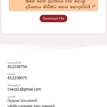
ඔබේ වෙබ් බ්‍රව්සරය PDF ගොනු
දර්ශනය කිරීමට සහය නොදක්වයි !*
Download File
தொலைபேசி
812236754
பெக்ஸ்
812239075
மின்னஞ்சல்
csecp1@gmail.com
முகவரி
பிரதான செயலாளர்
மத்திய மாகாண சபை வளாகம்