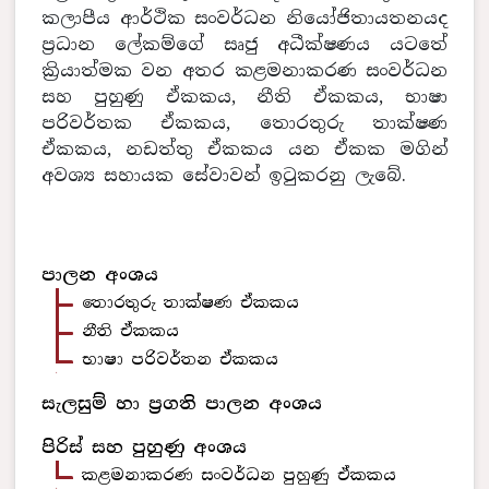
කලාපීය ආර්ථික සංවර්ධන නියෝජිතායතනයද
ප්‍රධාන ලේකම්ගේ සෘජු අධීක්ෂණය යටතේ
ක්‍රියාත්මක වන අතර කළමනාකරණ සංවර්ධන
සහ පුහුණු ඒකකය, නීති ඒකකය, භාෂා
පරිවර්තක ඒකකය, තොරතුරු තාක්ෂණ
ඒකකය, නඩත්තු ඒකකය යන ඒකක මගින්
අවශ්‍ය සහායක සේවාවන් ඉටුකරනු ලැබේ.
පාලන අංශය
තොරතුරු තාක්ෂණ ඒකකය
නීති ඒකකය
භාෂා පරිවර්තන ඒකකය
සැලසුම් හා ප්‍රගති පාලන අංශය
පිරිස් සහ පුහුණු අංශය
කළමනාකරණ සංවර්ධන පුහුණු ඒකකය