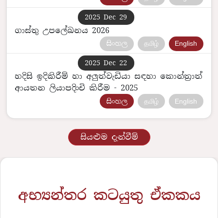
2025 Dec 29
ගාස්තු උපලේඛනය 2026
සිංහල
தமிழ்
English
2025 Dec 22
හදිසි ඉදිකිරීම් හා අලුත්වැඩියා සඳහා කොන්ත්‍රාත්
ආයතන ලියාපදිංචි කිරීම - 2025
සිංහල
தமிழ்
English
සියළුම දැන්වීම්
අභ්‍යන්තර කටයුතු ඒකකය