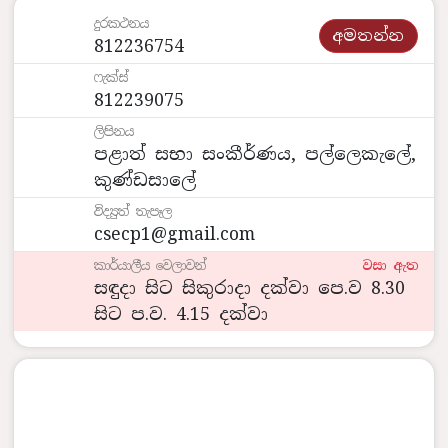
දුරකථනය
අමතන්න
812236754
ෆැක්ස්
812239075
ලිපිනය
පළාත් සභා සංකීර්ණය, පල්ලෙකැලේ,
කුණ්ඩසාලේ
විද්‍යුත් තැපෑල
csecp1@gmail.com
කාර්යාලීය වෙලාවන්
වසා ඇත
සඳුදා සිට සිකුරාදා දක්වා පෙ.ව 8.30
සිට ප.ව. 4.15 දක්වා