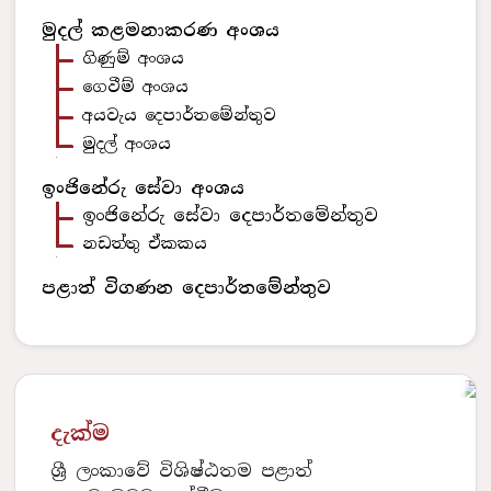
මුදල් කළමනාකරණ අංශය
ගිණුම් අංශය
ගෙවීම් අංශය
අයවැය දෙපාර්තමේන්තුව
මුදල් අංශය
ඉංජිනේරු සේවා අංශය
ඉංජිනේරු සේවා දෙපාර්තමේන්තුව
නඩත්තු ඒකකය
පළාත් විගණන දෙපාර්තමේන්තුව
දැක්ම
ශ්‍රී ලංකාවේ විශිෂ්ඨතම පළාත්