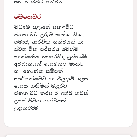
සභාව බවට පත්වීම
මෙහෙවර
මධ්‍යම පළාතේ සකළවිධ
ජනතාවට උරුම සංස්කෘතික,
සමාජ, ආර්ථික තත්වයන් හා
ස්වභාවික පරිසරය මෙන්ම
තාක්ෂණය කෙරෙහිද සුවිශේෂී
අවධානයක් යොමුකර මානව
හා භෞතික සම්පත්
කාර්යක්ෂමව හා ඵලදායී ලෙස
යොදා ගනිමින් මැදරට
ජනතාවට තිරසාර අභිමානවත්
උසස් ජීවන තත්වයක්
උදාකරදීම.