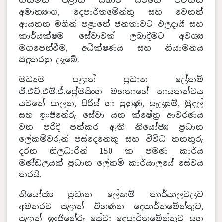
ගනිමින් පළාත් සභාව යටතේ පවතින
අමාත්‍යංශ, දෙපාර්තමේන්තු සහ වෙනත්
ආයතන මගින් පළාතේ ජනතාවට ඵලදායී සහ
කාර්යක්ෂම සේවාවක් ලබාදීමට අවශ්‍ය
මගපෙන්වීම, අධීක්ෂණය සහ නියාමනය
සිදුකරනු ලැබේ.
මධ්‍යම පළාත් ප්‍රධාන ලේකම්
ජී.එච්.එම්.ඒ.ප්‍රේමසිංහ මහතාගේ නායකත්වය
යටතේ පාලන, පිරිස් හා පුහුණු, සැලසුම්, මුදල්
සහ ඉංජිනේරු සේවා යන ක්ෂේත්‍ර ආවරණය
වන පරිදි පත්කර ඇති නියෝජ්‍ය ප්‍රධාන
ලේකම්වරුන් පස්දෙනෙකු සහ විවිධ තනතුරු
දරන නිලධාරීන් 150 ක පමණ කාර්ය
මණ්ඩලයක් ප්‍රධාන ලේකම් කාර්යාලයේ සේවය
කරයි.
නියෝජ්‍ය ප්‍රධාන ලේකම් කාර්යාලවලට
අමතරව පළාත් විගණන දෙපාර්තමේන්තුව,
පළාත් ඉංජිනේරු සේවා දෙපාර්තමේන්තුව සහ