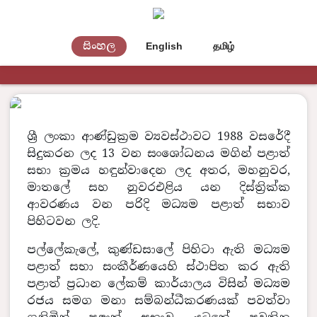
සිංහල
English
தமிழ்
ශ්‍රී ලංකා ආණ්ඩුක්‍රම ව්‍යවස්ථාවට 1988 වසරේදී
සිදුකරන ලද 13 වන සංශෝධනය මගින් පළාත්
සභා ක්‍රමය හඳුන්වාදෙන ලද අතර, මහනුවර,
මාතලේ සහ නුවරඑළිය යන දිස්ත්‍රික්ක
ආවරණය වන පරිදි මධ්‍යම පළාත් සභාව
පිහිටවන ලදි.
පල්ලේකැලේ, කුණ්ඩසාලේ පිහිටා ඇති මධ්‍යම
පළාත් සභා සංකීර්ණයෙහි ස්ථාපිත කර ඇති
පළාත් ප්‍රධාන ලේකම් කාර්යාලය විසින් මධ්‍යම
රජය සමග මනා සම්බන්ධීකරණයක් පවත්වා