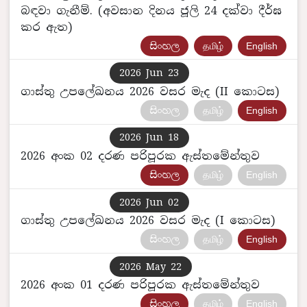
බඳවා ගැනීම්. (අවසාන දිනය ජූලි 24 දක්වා දීර්ඝ
කර ඇත)
සිංහල
தமிழ்
English
2026 Jun 23
ගාස්තු උපලේඛනය 2026 වසර මැද (II කොටස)
සිංහල
தமிழ்
English
2026 Jun 18
2026 අංක 02 දරණ පරිපූරක ඇස්තමේන්තුව
සිංහල
தமிழ்
English
2026 Jun 02
ගාස්තු උපලේඛනය 2026 වසර මැද (I කොටස)
සිංහල
தமிழ்
English
2026 May 22
2026 අංක 01 දරණ පරිපූරක ඇස්තමේන්තුව
සිංහල
தமிழ்
English