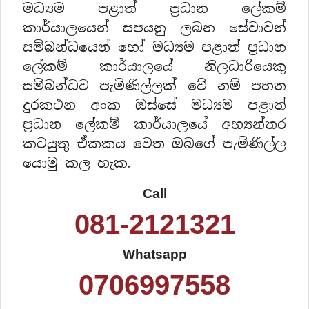
මධ්‍යම පළාත් ප්‍රධාන ලේකම්
කාර්යාලයෙන් සපයනු ලබන සේවාවන්
සම්බන්ධයෙන් හෝ මධ්‍යම පළාත් ප්‍රධාන
ලේකම් කාර්යාලයේ නිලධාරියෙකු
සම්බන්ධව පැමිණිල්ලක් වේ නම් පහත
දුරකථන අංක ඔස්සේ මධ්‍යම පළාත්
ප්‍රධාන ලේකම් කාර්යාලයේ අභ්‍යන්තර
කටයුතු ඒකකය වෙත ඔබගේ පැමිණිල්ල
යොමු කල හැක.
Call
“සාරථී“
081-2121321
සරත්
සිංගල් ට්‍රී
Whatsapp
ඒකනායක
නිවාඩු
0706997558