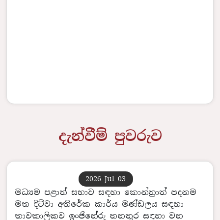
දැන්වීම් පුවරුව
2026 Jul 03
මධ්‍යම පළාත් සභාව සඳහා කොන්ත්‍රාත් පදනම
මත දිට්වා අතිරේක කාර්ය මණ්ඩලය සඳහා
තාවකාලිකව ඉංජිනේරු තනතුර සඳහා වන