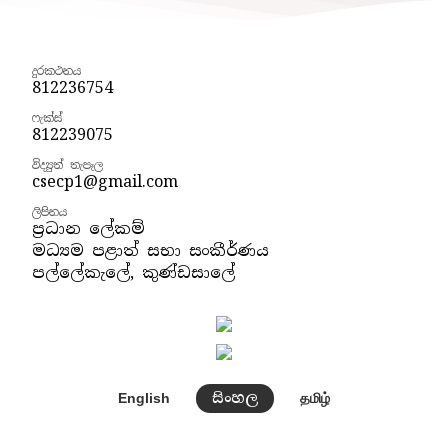
දුරකථනය
812236754
ෆැක්ස්
812239075
විද්‍යුත් තැපෑල
csecp1@gmail.com
ලිපිනය
ප්‍රධාන ලේකම්
මධ්‍යම පළාත් සභා සංකීර්ණය
පල්ලේකැලේ, කුණ්ඩසාලේ
සිංහල
English
தமிழ்