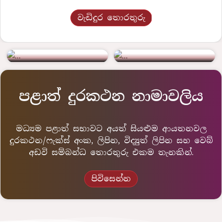
ශ්‍රවණාගාරය
නිකේතනය
වැඩිදුර තොරතුරු
වැඩිදුර තොරතුරු සහ
වැඩිදුර තොරතුරු සහ
වෙන්කිරීම් සඳහා
වෙන්කිරීම් සඳහා
පළාත් දුරකථන නාමාවලිය
මධ්‍යම පළාත් සභාවට අයත් සියළුම ආයතනවල
දුරකථන/ෆැක්ස් අංක, ලිපින, විද්‍යුත් ලිපින සහ වෙබ්
අඩවි සම්බන්ධ තොරතුරු එකම තැනකින්.
පිවිසෙන්න