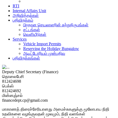
RTI
Internal Affairs Unit
அறிவித்தல்கள்
பதிவிறக்கம்
பிரதான செயலாளரின் சுற்றுநிருபங்கள்
சட்டங்கள்
வௌியீடுகள்
Services
Vehicle Import Permits
Reserving the Holiday Bungalow
ஆடிட்டோரியம் முன்பதிவு
பதிவிறக்கங்கள்
Deputy Chief Secretary (Finance)
தொலைபேசி
812424698
பெக்ஸ்
812424692
மின்னஞ்சல்
financedept.cp@gmail.com
மாகாணத் திரைச்சேரியானது அமைச்சுகளுக்கு மூலோபாய நிதி
உதவிகளை வழங்குவதன் மூலமும், நிதி வளங்கள்