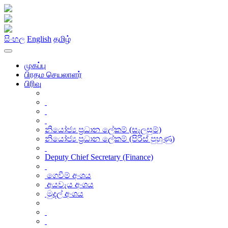
සිංහල
English
தமிழ்
முகப்பு
பிரதம செயலாளர்
பிரிவு
නියෝජ්‍ය ප්‍රධාන ලේකම් (සැලසුම්)
නියෝජ්‍ය ප්‍රධාන ලේකම් (පිරිස් පුහුණු)
Deputy Chief Secretary (Finance)
ගෙවීම් අංශය
අයවැය අංශය
මුදල් අංශය