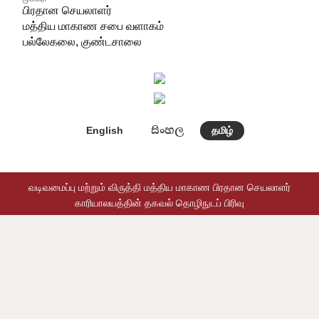
பிரதான செயலாளர்
மத்திய மாகாண சபை வளாகம்
பல்லேகலை, குண்டசாலை
සිංහල
English
தமிழ்
வடிவமைப்பு மற்றும் விருத்தி மத்திய மாகாண பிரதான செயலாளர்
காரியாலயத்தின் தகவல் தொழிநுடப் பிரிவு