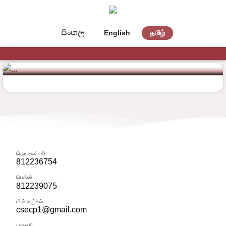
සිංහල
English
தமிழ்
ගෙවීම් අංශය
தொலைபேசி
812236754
பெக்ஸ்
812239075
மின்னஞ்சல்
csecp1@gmail.com
முகவரி