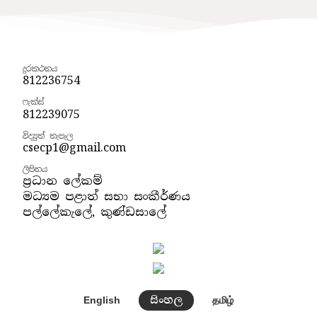
දුරකථනය
812236754
ෆැක්ස්
812239075
විද්‍යුත් තැපෑල
csecp1@gmail.com
ලිපිනය
ප්‍රධාන ලේකම්
මධ්‍යම පළාත් සභා සංකීර්ණය
පල්ලේකැලේ, කුණ්ඩසාලේ
සිංහල
English
தமிழ்