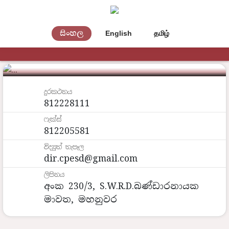
ඉංජිනේරු සේවා
සිංහල
English
தமிழ்
දෙපාර්තමේන්තුව
දුරකථනය
812228111
ෆැක්ස්
812205581
විද්‍යුත් තැපෑල
dir.cpesd@gmail.com
ලිපිනය
අංක 230/3, S.W.R.D.බණ්ඩාරනායක
මාවත, මහනුවර