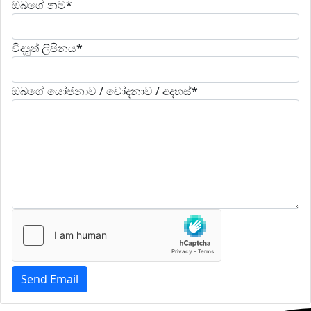
ඔබගේ නම*
විද්‍යුත් ලිපිනය*
ඔබගේ යෝජනාව / චෝදනාව / අදහස්*
Send Email