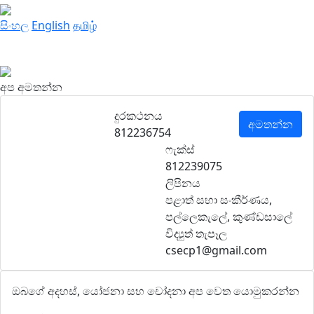
සිංහල
English
தமிழ்
අප අමතන්න
දුරකථනය
අමතන්න
812236754
ෆැක්ස්
812239075
ලිපිනය
පළාත් සභා සංකීර්ණය,
පල්ලෙකැලේ, කුණ්ඩසාලේ
විද්‍යුත් තැපෑල
csecp1@gmail.com
ඔබගේ අදහස්, යෝජනා සහ චෝදනා අප වෙත යොමුකරන්න