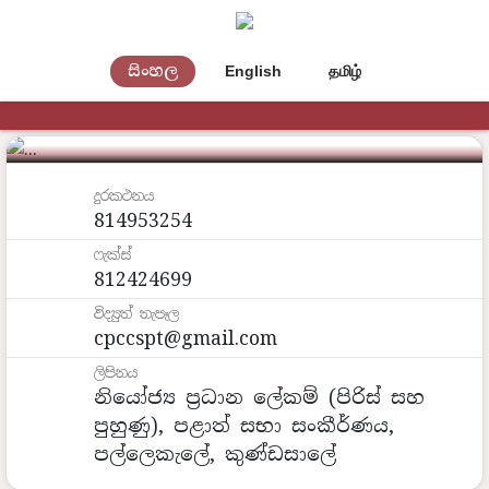
සිංහල
English
தமிழ்
පිරිස් සහ පුහුණු අංශය
දුරකථනය
814953254
ෆැක්ස්
812424699
විද්‍යුත් තැපෑල
cpccspt@gmail.com
ලිපිනය
නියෝජ්‍ය ප්‍රධාන ‍ලේකම් (පිරිස් සහ
පුහුණු), පළාත් සභා සංකීර්ණය,
පල්ලෙකැලේ, කුණ්ඩසාලේ