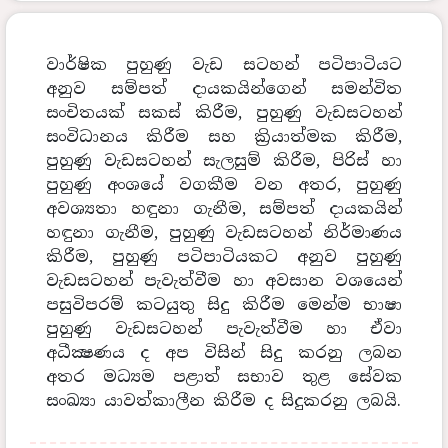
වාර්ෂික පුහුණු වැඩ සටහන් පටිපාටියට
අනුව සම්පත් දායකයින්ගෙන් සමන්විත
සංචිතයක් සකස් කිරීම, පුහුණු වැඩසටහන්
සංවිධානය කිරීම සහ ක්‍රියාත්මක කිරීම,
පුහුණු වැඩසටහන් සැලසුම් කිරීම, පිරිස් හා
පුහුණු අංශයේ වගකීම වන අතර, පුහුණු
අවශ්‍යතා හඳුනා ගැනීම, සම්පත් දායකයින්
හඳුනා ගැනීම, පුහුණු වැඩසටහන් නිර්මාණය
කිරීම, පුහුණු පටිපාටියකට අනුව පුහුණු
වැඩසටහන් පැවැත්වීම හා අවසාන වශයෙන්
පසුවිපරම් කටයුතු සිදු කිරීම මෙන්ම භාෂා
පුහුණු වැඩසටහන් පැවැත්වීම හා ඒවා
අධීක්‍ෂණය ද අප විසින් සිදු කරනු ලබන
අතර මධ්‍යම පළාත් සභාව තුළ සේවක
සංඛ්‍යා යාවත්කාලීන කිරීම ද සිදුකරනු ලබයි.