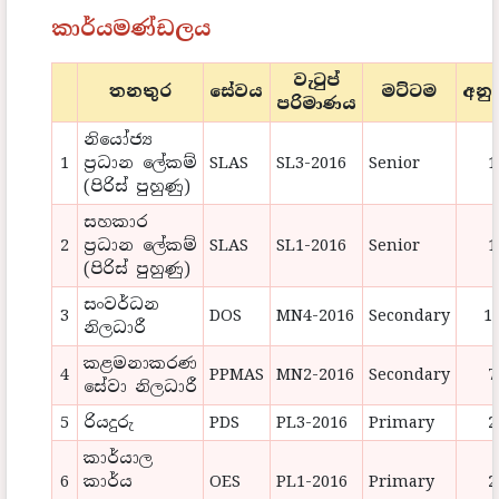
කාර්යමණ්ඩලය
වැටුප්
තනතුර
සේවය
මට්ටම
අනු
පරිමාණය
නියෝජ්‍ය
1
ප්‍රධාන ලේකම්
SLAS
SL3-2016
Senior
1
(පිරිස් පුහුණු)
සහකාර
2
ප්‍රධාන ලේකම්
SLAS
SL1-2016
Senior
1
(පිරිස් පුහුණු)
සංවර්ධන
3
DOS
MN4-2016
Secondary
1
නිලධාරී
කළමනාකරණ
4
PPMAS
MN2-2016
Secondary
7
සේවා නිලධාරී
5
රියදුරු
PDS
PL3-2016
Primary
2
කාර්යාල
6
කාර්ය
OES
PL1-2016
Primary
2