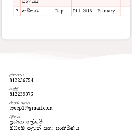
සහායක
7
කම්කරු
Dept.
PL1-2016
Primary
1
දුරකථනය
812236754
ෆැක්ස්
812239075
විද්‍යුත් තැපෑල
csecp1@gmail.com
ලිපිනය
ප්‍රධාන ලේකම්
මධ්‍යම පළාත් සභා සංකීර්ණය