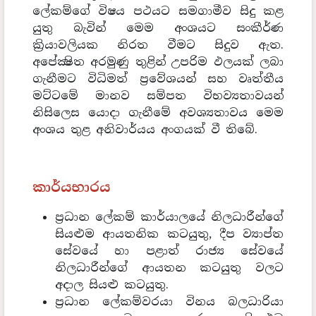
ලේකම්ගේ විෂය පථයට සමගාමීව සිදු කළ
යුතු බැවින් මෙම අංශයට සංකීර්ණ
ක්‍රියාවලියක නිරත වීමට සිදුව ඇත.
අපේක්‍ෂිත අරමුණු තුළින් උපරිම ඵලයක් ලබා
ගැනීමට විධිමත් ප්‍රවේශයන් සහ වෘත්තීය
මට්ටමේ මානව සම්පත විභව්‍යතාවයන්
නිසිලෙස යොදා ගැනීමේ අවශ්‍යතාවය මෙම
අංශය තුළ අනිවාර්යය අංගයක් වී තිබේ.
කාර්යභාරය
ප්‍රධාන ලේකම් කාර්යාලයේ නිලධාරීන්ගේ
සියළුම ආයතනික කටයුතු, දීප ව්‍යාප්ත
සේවයේ හා පළාත් රාජ්‍ය සේවයේ
නිලධාරීන්ගේ ආයතන කටයුතු වලට
අදාල සියළු කටයුතු.
ප්‍රධාන ලේකම්වරයා විනය බලධාරියා