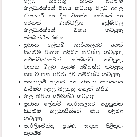
ලෙස කටයුතු කරන සියළුම
නිලධාරීන්ගේ විනය කටයුතු වලට අදාල
රාජකාරී හා දීප ව්‍යාප්ත සේවයේ හා
වෙනත් මාණ්ඩලික ශ්‍රේණිවල
නිලධාරීන්ගේ විනය කටයුතු
සම්බන්ධීකරණය.
ප්‍රධාන ලේකම් කාර්යාලයට අයත්
සියළුම වාහන පිළිබඳ නඩත්තු කටයුතු,
අළුත්වැඩියාවන් සම්බන්ධ කටයුතු,
වාහන මිලට ගැනීම සම්බන්ධ කටයුතු
සහ වාහන පවරා දීම සම්බන්ධ කටයුතු
සහනදායී පදනම මත වාහන ආනයනය
කිරීමට අදාල බලපත්‍ර නිකුත් කිරීම
නිල නිවාස සම්බන්ධ කටයුතු
ප්‍රධාන ලේකම් කාර්යාලයට අනුයුක්ත
සියළුම නිලධාරීන්ගේ ණය පිළිබඳ
කටයුතු.
පාර්ලිමේන්තු ප්‍රශ්ණ සඳහා පිළිතුරු
සැපයීම.