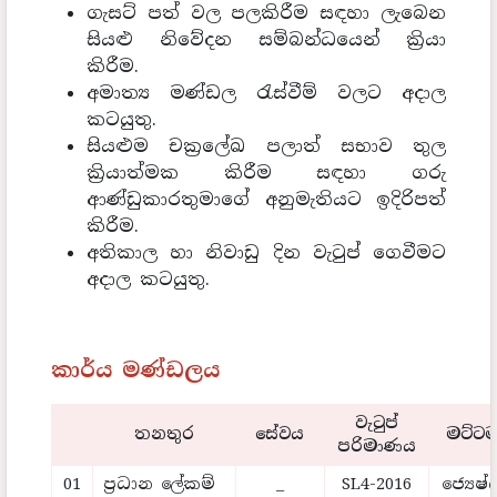
ගැසට් පත් වල පලකිරීම සඳහා ලැබෙන
සියළු නිවේදන සම්බන්ධයෙන් ක්‍රියා
කිරීම.
අමාත්‍ය මණ්ඩල රැස්වීම් වලට අදාල
කටයුතු.
සියළුම චක්‍රලේඛ පලාත් සභාව තුල
ක්‍රියාත්මක කිරීම සඳහා ගරු
ආණ්ඩුකාරතුමාගේ අනුමැතියට ඉදිරිපත්
කිරීම.
අතිකාල හා නිවාඩු දින වැටුප් ගෙවීමට
අදාල කටයුතු.
කාර්ය මණ්ඩලය
වැටුප්
තනතුර
සේවය
මට්ට
පරිමාණය
01
ප්‍රධාන ලේකම්
_
SL4-2016
ජ්‍යෙෂ්