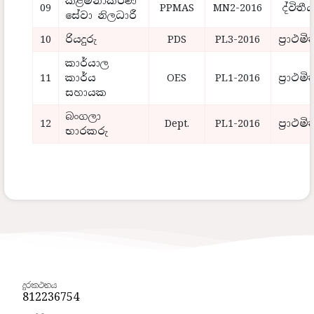
කළමනාකරණ
09
PPMAS
MN2-2016
ද්විතී
සේවා නිලධාරී
10
රියදුරු
PDS
PL3-2016
ප්‍රාථම
කාර්යාල
11
කාර්ය
OES
PL1-2016
ප්‍රාථම
සහායක
බංගලා
12
Dept.
PL1-2016
ප්‍රාථම
භාරකරු
දුරකථනය
812236754