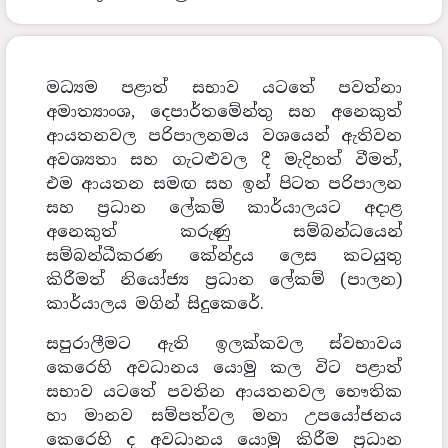
මධ්‍යම පළාත් සභාව යටතේ පවත්නා
අමාත්‍යාංශ, දෙපාර්තමේන්තු සහ අනෙකුත්
ආයතනවල පරිපාලනමය වශයෙන් ඇතිවන
අවශ්‍යතා සහ ගැටළුවල දී මැදිහත් වීමත්,
එම ආයතන සමඟ සහ ඉන් පිටත පරිපාලන
සහ ප්‍රධාන ලේකම් කාර්යාලයට අදාළ
අනෙකුත් කරුණු සම්බන්ධයෙන්
සම්බන්ධීකරණ කේන්ද්‍රය ලෙස කටයුතු
කිරීමත් නියෝජ්‍ය ප්‍රධාන ලේකම් (පාලන)
කාර්යාලය මගින් සිදුකෙරේ.
සපුරාලීමට ඇති ඉලක්කවල ස්වභාවය
කෙරෙහි අවධානය යොමු කල විට පළාත්
සභාව යටතේ පවතින ආයතනවල භෞතික
හා මානව සම්පත්වල මනා උපයෝජනය
කෙරෙහි ද අවධානය යොමු කිරීම ප්‍රධාන