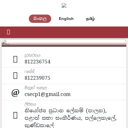
සිංහල
English
தமிழ்
පාලන අංශය
දුරකථනය
812236754
ෆැක්ස්
812239075
විද්‍යුත් තැපෑල
csecp1@gmail.com
ලිපිනය
නියෝජ්‍ය ප්‍රධාන‍ ලේකම් (පාලන),
පළාත් සභා සංකීර්ණය, පල්ලෙකැලේ,
කුණ්ඩසාලේ