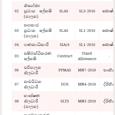
නියෝජ්‍ය
02
ප්‍රධාන ලේකම්
SLAS
SL3-2016
ජ්‍යෙෂ්
(පාලන)
සහකාර
03
ප්‍රධාන ලේකම්
SLAS
SL1-2016
ජ්‍යෙෂ්
(පාලන)
04
ගණකාධිකාරී
SlAcS
SL1-2016
ජ්‍යෙෂ්
සම්බන්ධීකරණ
Fixed
05
Contract
-
ලේකම්
Allowance
පරිපාලන
06
PPMAS
MN7-2016
තෘතී
නිලධාරී
සංවර්ධන
07
DOS
MN4-2016
ද්විතී
නිලධාරී
තාක්ෂණ
08
නිලධාරී
SLTS
MN3-2016
ද්විතී
(පාලන)