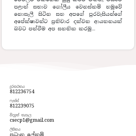
පළාත් සභාව ගෝලීය වෙනස්කම් හමුවේ
නොසැලී සිටින සහ අපගේ පුරවැසියන්ගේ
අපේක්ෂාවන්ට ප්‍රතිචාර දක්වන ආයතනයක්
බවට පත්වීම අප සහතික කරමු...
දුරකථනය
812236754
ෆැක්ස්
812239075
විද්‍යුත් තැපෑල
csecp1@gmail.com
ලිපිනය
ප්‍රධාන ලේකම්