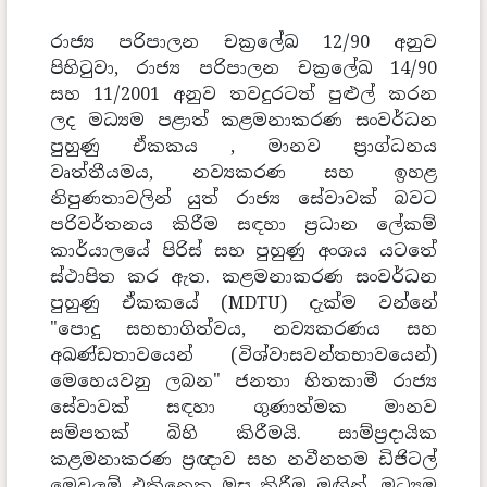
රාජ්‍ය පරිපාලන චක්‍රලේඛ 12/90 අනුව
පිහිටුවා, රාජ්‍ය පරිපාලන චක්‍රලේඛ 14/90
සහ 11/2001 අනුව තවදුරටත් පුළුල් කරන
ලද මධ්‍යම පළාත් කළමනාකරණ සංවර්ධන
පුහුණු ඒකකය , මානව ප්‍රාග්ධනය
වෘත්තීයමය, නව්‍යකරණ සහ ඉහළ
නිපුණතාවලින් යුත් රාජ්‍ය සේවාවක් බවට
පරිවර්තනය කිරීම සඳහා ප්‍රධාන ලේකම්
කාර්යාලයේ පිරිස් සහ පුහුණු අංශය යටතේ
ස්ථාපිත කර ඇත. කළමනාකරණ සංවර්ධන
පුහුණු ඒකකයේ (MDTU) දැක්ම වන්නේ
"පොදු සහභාගිත්වය, නව්‍යකරණය සහ
අඛණ්ඩතාවයෙන් (විශ්වාසවන්තභාවයෙන්)
මෙහෙයවනු ලබන" ජනතා හිතකාමී රාජ්‍ය
සේවාවක් සඳහා ගුණාත්මක මානව
සම්පතක් බිහි කිරීමයි. සාම්ප්‍රදායික
කළමනාකරණ ප්‍රඥාව සහ නවීනතම ඩිජිටල්
මෙවලම් එකිනෙක මුසු කිරීම මඟින්, මධ්‍යම