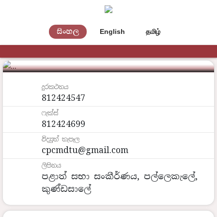
කළමනාකරණ සංවර්ධන
සිංහල
English
தமிழ்
පුහුණු ඒකකය
දුරකථනය
812424547
ෆැක්ස්
812424699
විද්‍යුත් තැපෑල
cpcmdtu@gmail.com
ලිපිනය
පළාත් සභා සංකීර්ණය, පල්ලෙකැලේ,
කුණ්ඩසාලේ