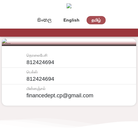
සිංහල
English
தமிழ்
මුදල් අංශය
தொலைபேசி
812424694
பெக்ஸ்
812424694
மின்னஞ்சல்
financedept.cp@gmail.com