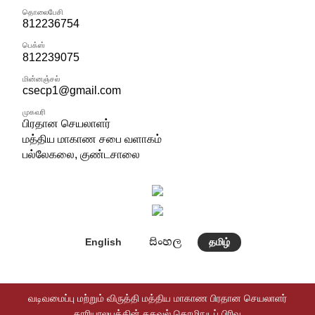
தொலைபேசி
812236754
பெக்ஸ்
812239075
மின்னஞ்சல்
csecp1@gmail.com
முகவரி
பிரதான செயலாளர்
மத்திய மாகாண சபை வளாகம்
பல்லேகலை, குண்டசாலை
සිංහල
English
தமிழ்
வடிவமைப்பு மற்றும் விருத்தி மத்திய மாகாண பிரதான செயலாளர்
காரியாலயத்தின் தகவல் தொழிநுடப் பிரிவு