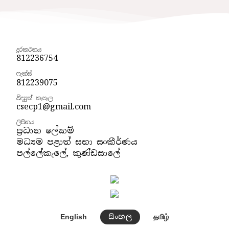
දුරකථනය
812236754
ෆැක්ස්
812239075
විද්‍යුත් තැපෑල
csecp1@gmail.com
ලිපිනය
ප්‍රධාන ලේකම්
මධ්‍යම පළාත් සභා සංකීර්ණය
පල්ලේකැලේ, කුණ්ඩසාලේ
සිංහල
English
தமிழ்