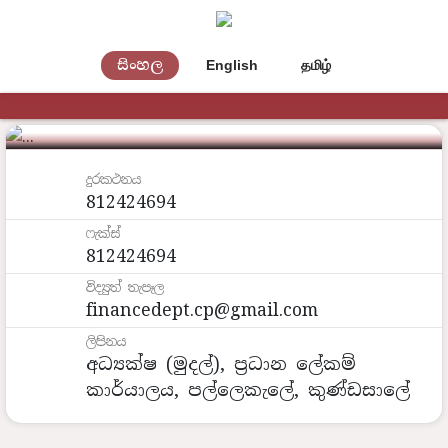
සිංහල
English
தமிழ்
මුදල් අංශය
දුරකථනය
812424694
ෆැක්ස්
812424694
විද්‍යුත් තැපෑල
financedept.cp@gmail.com
ලිපිනය
අධ්‍යක්ෂ (මුදල්), ප්‍රධාන ලේකම්
කාර්යාලය, පල්ලෙකැලේ, කුණ්ඩසාලේ