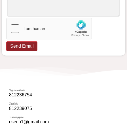
Send Email
தொலைபேசி
812236754
பெக்ஸ்
812239075
மின்னஞ்சல்
csecp1@gmail.com