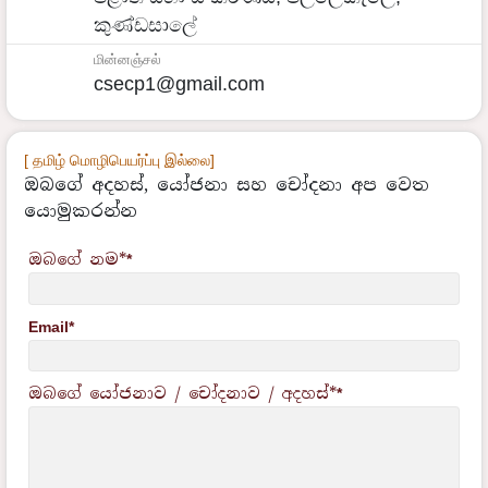
කුණ්ඩසාලේ
மின்னஞ்சல்
csecp1@gmail.com
[ தமிழ் மொழிபெயர்ப்பு இல்லை]
ඔබගේ අදහස්, යෝජනා සහ චෝදනා අප වෙත
යොමුකරන්න
ඔබගේ නම*
*
Email*
ඔබගේ යෝජනාව / චෝදනාව / අදහස්*
*