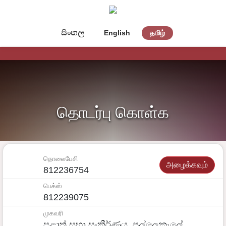
සිංහල
English
தமிழ்
தொடர்பு கொள்க
தொலைபேசி
அழைக்கவும்
812236754
பெக்ஸ்
812239075
முகவரி
පළාත් සභා සංකීර්ණය, පල්ලෙකැලේ,