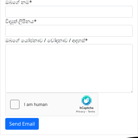
ඔබගේ නම*
විද්‍යුත් ලිපිනය*
ඔබගේ යෝජනාව / චෝදනාව / අදහස්*
Send Email