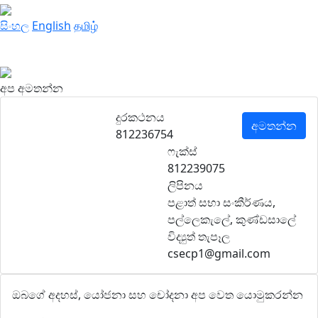
සිංහල
English
தமிழ்
අප අමතන්න
දුරකථනය
අමතන්න
812236754
ෆැක්ස්
812239075
ලිපිනය
පළාත් සභා සංකීර්ණය,
පල්ලෙකැලේ, කුණ්ඩසාලේ
විද්‍යුත් තැපෑල
csecp1@gmail.com
ඔබගේ අදහස්, යෝජනා සහ චෝදනා අප වෙත යොමුකරන්න