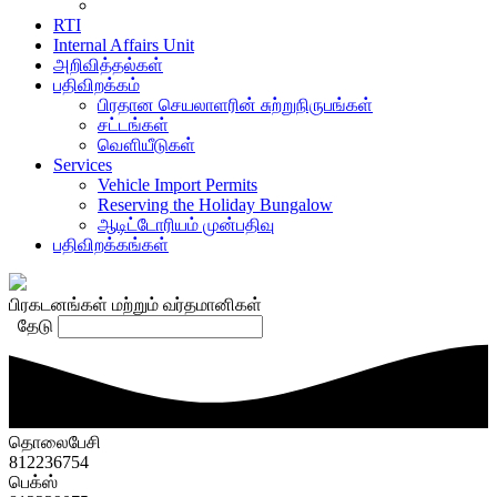
RTI
Internal Affairs Unit
அறிவித்தல்கள்
பதிவிறக்கம்
பிரதான செயலாளரின் சுற்றுநிருபங்கள்
சட்டங்கள்
வௌியீடுகள்
Services
Vehicle Import Permits
Reserving the Holiday Bungalow
ஆடிட்டோரியம் முன்பதிவு
பதிவிறக்கங்கள்
பிரகடனங்கள் மற்றும் வர்தமானிகள்
தேடு
தொலைபேசி
812236754
பெக்ஸ்