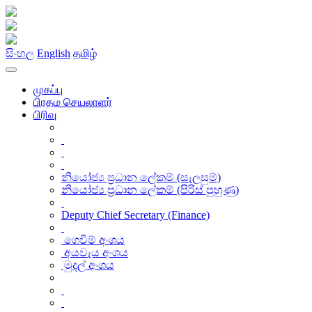
සිංහල
English
தமிழ்
முகப்பு
பிரதம செயலாளர்
பிரிவு
නියෝජ්‍ය ප්‍රධාන ලේකම් (සැලසුම්)
නියෝජ්‍ය ප්‍රධාන ලේකම් (පිරිස් පුහුණු)
Deputy Chief Secretary (Finance)
ගෙවීම් අංශය
අයවැය අංශය
මුදල් අංශය