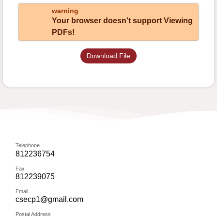
warning
Your browser doesn't support Viewing
PDFs!
Download File
Telephone
812236754
Fax
812239075
Email
csecp1@gmail.com
Postal Address