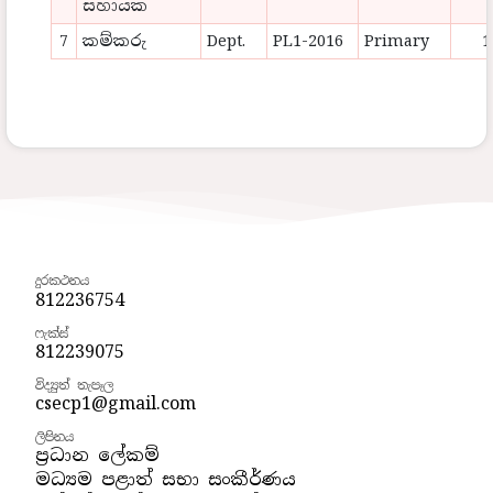
සහායක
7
කම්කරු
Dept.
PL1-2016
Primary
1
දුරකථනය
812236754
ෆැක්ස්
812239075
විද්‍යුත් තැපෑල
csecp1@gmail.com
ලිපිනය
ප්‍රධාන ලේකම්
මධ්‍යම පළාත් සභා සංකීර්ණය