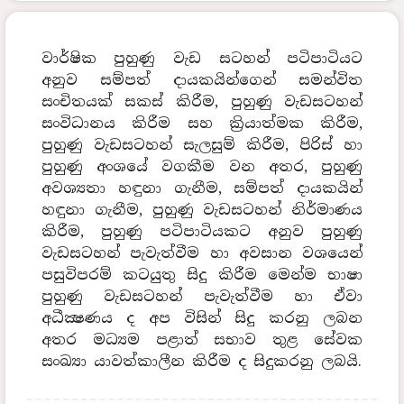
වාර්ෂික පුහුණු වැඩ සටහන් පටිපාටියට
අනුව සම්පත් දායකයින්ගෙන් සමන්විත
සංචිතයක් සකස් කිරීම, පුහුණු වැඩසටහන්
සංවිධානය කිරීම සහ ක්‍රියාත්මක කිරීම,
පුහුණු වැඩසටහන් සැලසුම් කිරීම, පිරිස් හා
පුහුණු අංශයේ වගකීම වන අතර, පුහුණු
අවශ්‍යතා හඳුනා ගැනීම, සම්පත් දායකයින්
හඳුනා ගැනීම, පුහුණු වැඩසටහන් නිර්මාණය
කිරීම, පුහුණු පටිපාටියකට අනුව පුහුණු
වැඩසටහන් පැවැත්වීම හා අවසාන වශයෙන්
පසුවිපරම් කටයුතු සිදු කිරීම මෙන්ම භාෂා
පුහුණු වැඩසටහන් පැවැත්වීම හා ඒවා
අධීක්‍ෂණය ද අප විසින් සිදු කරනු ලබන
අතර මධ්‍යම පළාත් සභාව තුළ සේවක
සංඛ්‍යා යාවත්කාලීන කිරීම ද සිදුකරනු ලබයි.