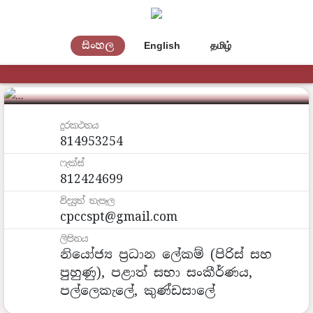
සිංහල
English
தமிழ்
පිරිස් සහ පුහුණු අංශය
දුරකථනය
814953254
ෆැක්ස්
812424699
විද්‍යුත් තැපෑල
cpccspt@gmail.com
ලිපිනය
නියෝජ්‍ය ප්‍රධාන ‍ලේකම් (පිරිස් සහ
පුහුණු), පළාත් සභා සංකීර්ණය,
පල්ලෙකැලේ, කුණ්ඩසාලේ