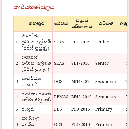
කාර්යමණ්ඩලය
වැටුප්
තනතුර
සේවය
මට්ටම
අනු
පරිමාණය
නියෝජ්‍ය
1
ප්‍රධාන ලේකම්
SLAS
SL3-2016
Senior
1
(පිරිස් පුහුණු)
සහකාර
2
ප්‍රධාන ලේකම්
SLAS
SL1-2016
Senior
1
(පිරිස් පුහුණු)
සංවර්ධන
3
DOS
MN4-2016
Secondary
1
නිලධාරී
කළමනාකරණ
4
PPMAS
MN2-2016
Secondary
7
සේවා නිලධාරී
5
රියදුරු
PDS
PL3-2016
Primary
2
කාර්යාල
6
කාර්ය
OES
PL1-2016
Primary
2