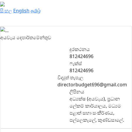
සිංහල
English
தமிழ்
අයවැය දෙපාර්තමේන්තුව
දුරකථනය
812424696
ෆැක්ස්
812424696
විද්‍යුත් තැපෑල
directorbudget696@gmail.com
ලිපිනය
අධ්‍යක්ෂ (අයවැය), ප්‍රධාන
ලේකම් කාර්යාලය, මධ්‍යම
පළාත් සභා සංකීර්ණය,
පල්ලෙකැලේ, කුණ්ඩසාලේ.