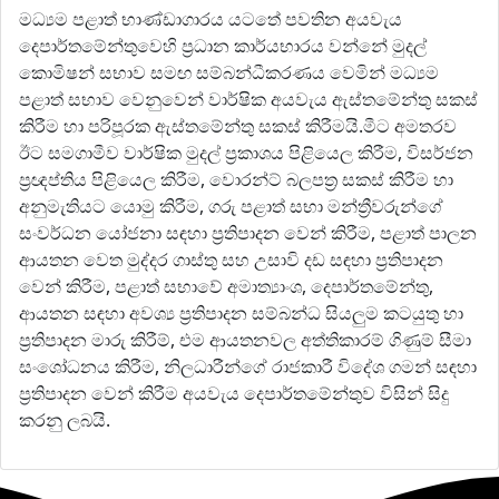
මධ්‍යම පළාත් භාණ්ඩාගාරය යටතේ පවතින අයවැය
දෙපාර්තමේන්තුවෙහි ප්‍රධාන කාර්යභාරය වන්නේ මුදල්
කොමිෂන් සභාව සමඟ සම්බන්ධීකරණය වෙමින් මධ්‍යම
පළාත් සභාව වෙනුවෙන් වාර්ෂික අයවැය ඇස්තමේන්තු සකස්
කිරීම හා පරිපූරක ඇස්තමේන්තු සකස් කිරීමයි.මීට අමතරව
ඊට සමගාමීව වාර්ෂික මුදල් ප්‍රකාශය පිළියෙල කිරීම, විසර්ජන
ප්‍රඥප්තිය පිළියෙල කිරීම, වොරන්ට් බලපත්‍ර සකස් කිරීම හා
අනුමැතියට යොමු කිරීම, ගරු පළාත් සභා මන්ත්‍රීවරුන්ගේ
සංවර්ධන යෝජනා සඳහා ප්‍රතිපාදන වෙන් කිරීම, පළාත් පාලන
ආයතන වෙත මුද්දර ගාස්තු සහ උසාවි දඩ සඳහා ප්‍රතිපාදන
වෙන් කිරීම, පළාත් සභාවේ අමාත්‍යාංශ, දෙපාර්තමේන්තු,
ආයතන සඳහා අවශ්‍ය ප්‍රතිපාදන සම්බන්ධ සියලුම කටයුතු හා
ප්‍රතිපාදන මාරු කිරීම්, එම ආයතනවල අත්තිකාරම් ගිණුම් සීමා
සංශෝධනය කිරීම, නිලධාරීන්ගේ රාජකාරී විදේශ ගමන් සඳහා
ප්‍රතිපාදන වෙන් කිරීම අයවැය දෙපාර්තමේන්තුව විසින් සිදු
කරනු ලබයි.