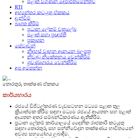
පළාත් විගණන දෙපාර්තමේන්තුව
RTI
අභ්‍යන්තර කටයුතු ඒකකය
දැන්වීම්
බාගත කිරීම්
ප්‍රධාන ලේකම් චක්‍රලේඛ
පළාත් සභා ප්‍රඥප්ති
ප්‍රකාශන
සේවාවන්
නිදහස් වාහන ආනයන බලපත්‍ර
නිවාඩු නිකේතනය වෙන්කිරීම
ශ්‍රවණාගාරය වෙන්කිරීම
අප අමතන්න
තොරතුරු තාක්ෂණ ඒකකය
කාර්යභාරය
රජයේ ඩිජිටල්කරණ වැඩසටහන මධ්‍යම පළාත තුල
ක්‍රියාත්මක කිරීම සඳහා මධ්‍යම රජයේ ආයතන සහ පළාත්
ආයතන අතර සම්බන්ධීකරණය ඇතිකිරීම.
ප්‍රධාන ලේකම් කාර්යාලයේ දෛනික රාජකාරි කටයුතු
සඳහා තොරතුරු සහ සන්නිවේදන තාක්ෂණය භාවිතයෙන්
අවශ්‍ය සහයෝගය ලබාදීම.