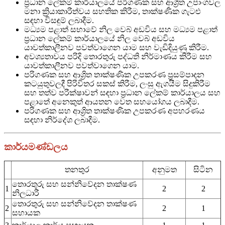
ප්‍රධාන ලේකම් කාර්යාලයේ පරිගණක සහ ආශ්‍රිත උපාංගවල
මනා ක්‍රියාකාරීත්වය සහතික කිරීම, තාක්ෂණික ගැටළු
සඳහා විසඳුම් ලබාදීම.
මධ්‍යම පළාත් සභාවේ නිල වෙබ් අඩවිය සහ මධ්‍යම පළාත්
ප්‍රධාන ලේකම් කාර්යාලයේ නිල වෙබ් අඩවිය
යාවත්කාලීනව පවත්වාගෙන යාම සහ වැඩිදියුණු කිරීම.
අවශ්‍යතාවය පරිදි තොරතුරු පද්ධති නිර්මාණය කිරීම සහ
යාවත්කාලීනව පවත්වාගෙන යාම.
පරිගණක සහ ආශ්‍රිත තාක්ෂණික උපකරණ ප්‍රසම්පාදන
කටයුතුවලදී පිරිවිතර සකස් කිරීම, ලංසු ඇගයීම සිදුකිරීම
සහ තත්ව පරීක්ෂාවන් සඳහා ප්‍රධාන ලේකම් කාර්යාලය සහ
පළාතේ අනෙකුත් ආයතන වෙත සහයෝගය ලබාදීම.
පරිගණක සහ ආශ්‍රිත තාක්ෂණික උපකරණ අපහරණය
සඳහා නිර්දේශ ලබාදීම.
කාර්යමණ්ඩලය
තනතුර
අනුමත
සිටින
තොරතුරු සහ සන්නිවේදන තාක්ෂණ
1
2
2
නිලධාරී
තොරතුරු සහ සන්නිවේදන තාක්ෂණ
2
2
1
සහායක