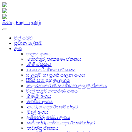
සිංහල
English
தமிழ்
මුල් පිටුව
ප්‍රධාන ලේකම්
අංශ
පාලන අංශය
තොරතුරු තාක්ෂණ ඒකකය
නීති ඒකකය
භාෂා පරිවර්තන ඒකකය
සැලසුම් හා ප්‍රගති පාලන අංශය
පිරිස් සහ පුහුණු අංශය
කළමනාකරණ සංවර්ධන පුහුණු ඒකකය
මුදල් කළමනාකරණ අංශය
ගිණුම් අංශය
ගෙවීම් අංශය
අයවැය දෙපාර්තමේන්තුව
මුදල් අංශය
ඉංජිනේරු සේවා අංශය
ඉංජිනේරු සේවා දෙපාර්තමේන්තුව
නඩත්තු ඒකකය