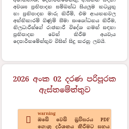
අවශ්‍ය ප්‍රතිපාදන සම්බන්ධ සියලුම කටයුතු
හා ප්‍රතිපාදන මාරු කිරීම්, එම ආයතනවල
අත්තිකාරම් ගිණුම් සීමා සංශෝධනය කිරීම,
නිලධාරීන්ගේ රාජකාරී විදේශ ගමන් සඳහා
ප්‍රතිපාදන වෙන් කිරීම අයවැය
දෙපාර්තමේන්තුව විසින් සිදු කරනු ලබයි.
2026 අංක 02 දරණ පරිපූරක
ඇස්තමේන්තුව
warning
ඔබේ වෙබ් බ්‍රව්සරය PDF
ගොනු දර්ශනය කිරීමට සහය