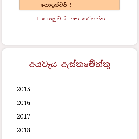
නොදක්වයි !
ගොනුව බාගත කරගන්න
අයවැය ඇස්තමේන්තු
2015
2016
2017
2018