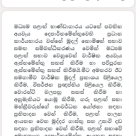
මධ්‍යම පළාත් භාණ්ඩාගාරය යටතේ පවතින
අයවැය දෙපාර්තමේන්තුවෙහි ප්‍රධාන
කාර්යභාරය වන්නේ මුදල් කොමිෂන් සභාව
සමඟ සම්බන්ධීකරණය වෙමින් මධ්‍යම
පළාත් සභාව වෙනුවෙන් වාර්ෂික අයවැය
ඇස්තමේන්තු සකස් කිරීම හා පරිපූරක
ඇස්තමේන්තු සකස් කිරීමයි.මීට අමතරව ඊට
සමගාමීව වාර්ෂික මුදල් ප්‍රකාශය පිළියෙල
කිරීම, විසර්ජන ප්‍රඥප්තිය පිළියෙල කිරීම,
වොරන්ට් බලපත්‍ර සකස් කිරීම හා
අනුමැතියට යොමු කිරීම, ගරු පළාත් සභා
මන්ත්‍රීවරුන්ගේ සංවර්ධන යෝජනා සඳහා
ප්‍රතිපාදන වෙන් කිරීම, පළාත් පාලන
ආයතන වෙත මුද්දර ගාස්තු සහ උසාවි දඩ
සඳහා ප්‍රතිපාදන වෙන් කිරීම, පළාත් සභාවේ
අමාත්‍යාංශ, දෙපාර්තමේන්තු, ආයතන සඳහා