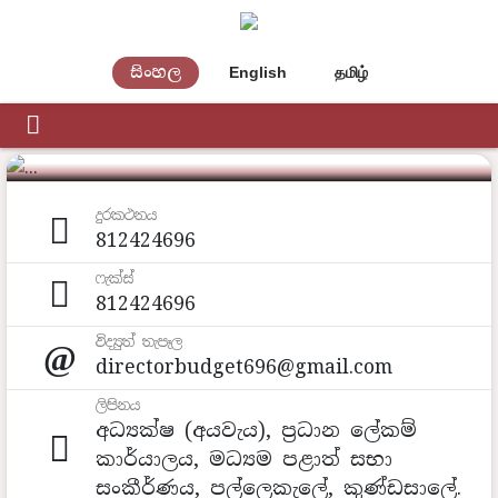
සිංහල
English
தமிழ்
අයවැය දෙපාර්තමේන්තුව
දුරකථනය
812424696
ෆැක්ස්
812424696
විද්‍යුත් තැපෑල
directorbudget696@gmail.com
ලිපිනය
අධ්‍යක්ෂ (අයවැය), ප්‍රධාන ලේකම්
කාර්යාලය, මධ්‍යම පළාත් සභා
සංකීර්ණය, පල්ලෙකැලේ, කුණ්ඩසාලේ.