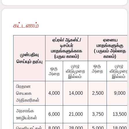
கட்டணம்
ஏப்ரல்/ ஆகஸ்ட்/
ஏனைய
டிசம்பர்
மாதங்களுக்கு
மாதங்களுக்காக
( பருவம் அல்லாத
முன்பதிவு
(பருவ காலம்)
காலம்)
செய்யும் தரப்பு
முழு
ஒரு
முழு
ஒரு
விடுமுறை
அறை
விடுமுறை
அறை
இல்லம்
இல்லம்
பிரதான
செயலக
4,000
14,000
2,500
9,000
அதிகாரிகள்
அரசாங்க
6,000
21,000
3,750
13,500
ஊழியர்கள்
வெளியாட்கள்
8,000
28,000
5,000
18,000