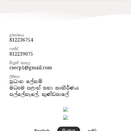
දුරකථනය
812236754
ෆැක්ස්
812239075
විද්‍යුත් තැපෑල
csecp1@gmail.com
ලිපිනය
ප්‍රධාන ලේකම්
මධ්‍යම පළාත් සභා සංකීර්ණය
පල්ලේකැලේ, කුණ්ඩසාලේ
සිංහල
English
தமிழ்