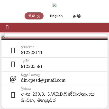
ඉංජිනේරු සේවා
සිංහල
English
தமிழ்
දෙපාර්තමේන්තුව
දුරකථනය
812228111
ෆැක්ස්
812205581
විද්‍යුත් තැපෑල
dir.cpesd@gmail.com
ලිපිනය
අංක 230/3, S.W.R.D.බණ්ඩාරනායක
මාවත, මහනුවර